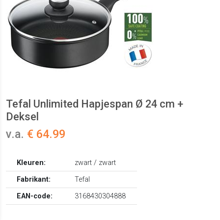
Tefal Unlimited Hapjespan Ø 24 cm +
Deksel
v.a.
€ 64.99
Kleuren:
zwart / zwart
Fabrikant:
Tefal
EAN-code:
3168430304888