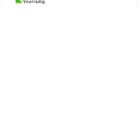
Voorradig.
Onze beste krasbestendige laag*
TERUG
Algemeen
Koopadvies, FAQ over?
Privacy Policy
Cookies
Disclaimer
Zakelijk