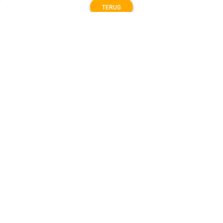
TERUG
Algemeen
Koopadvies, FAQ over?
Privacy Policy
Cookies
Disclaimer
Zakelijk
Webwinkel aansluiten
Volg ons op
Koopslim op Facebook