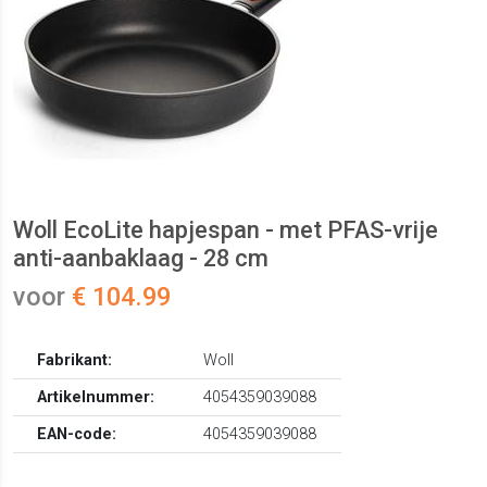
Woll EcoLite hapjespan - met PFAS-vrije
anti-aanbaklaag - 28 cm
voor
€ 104.99
Fabrikant:
Woll
Artikelnummer:
4054359039088
EAN-code:
4054359039088