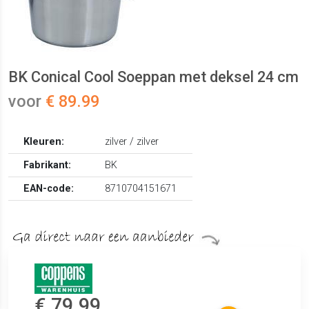
BK Conical Cool Soeppan met deksel 24 cm
voor
€ 89.99
Kleuren:
zilver / zilver
Fabrikant:
BK
EAN-code:
8710704151671
€ 79.99