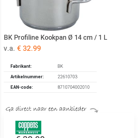
BK Profiline Kookpan Ø 14 cm / 1 L
v.a.
€ 32.99
Fabrikant:
BK
Artikelnummer:
22610703
EAN-code:
8710704002010