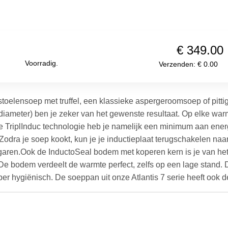
EAN-code:
5412191413944
€ 349.00
Voorradig.
Verzenden: € 0.00
nstoelensoep met truffel, een klassieke aspergeroomsoep of pit
diameter) ben je zeker van het gewenste resultaat. Op elke warmt
e TriplInduc technologie heb je namelijk een minimum aan energi
soep kookt, kun je je inductieplaat terugschakelen naar de laagst
ren.Ook de InductoSeal bodem met koperen kern is je van het. J
De bodem verdeelt de warmte perfect, zelfs op een lage stand. 
er hygiënisch. De soeppan uit onze Atlantis 7 serie heeft ook de