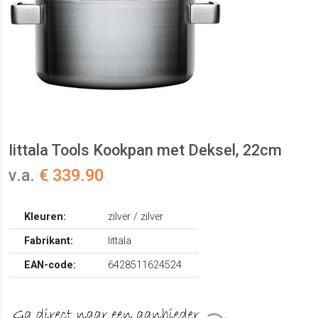
Iittala Tools Kookpan met Deksel, 22cm
v.a.
€ 339.90
Kleuren:
zilver / zilver
Fabrikant:
Iittala
EAN-code:
6428511624524