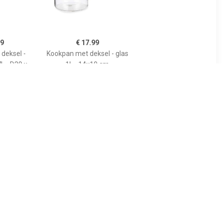
99
€ 17.99
deksel -
Kookpan met deksel - glas
L - D20 x
- 1L - 14x19 cm -
m -
transparant -
00
€ 34.99
ppan (Ã24
Prachtige grote RVS
soeppan - 10 of 15 liter -