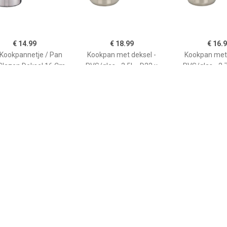
€ 14.99
€ 18.99
€ 16.
 Kookpannetje / Pan
Kookpan met deksel -
Kookpan met 
Glazen Deksel 16 Cm
RVS/glas - 3.5L - D22 x
RVS/glas - 2.7
ookpannen - Koken -
H11.5 cm -
H10.5 c
Keukengerei
€ 18.95
€ 14.89
€ 85.
epot 1,9 ltr. kookpan
Universele glazen
Premium+ soe
pannendeksel met
cm)