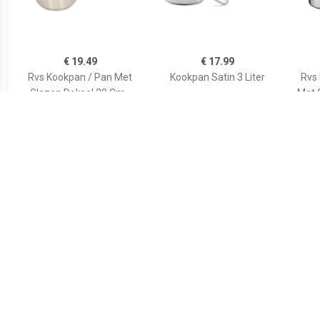
€ 19.49
€ 17.99
Rvs Kookpan / Pan Met
Kookpan Satin 3 Liter
Rvs
Glazen Deksel 20 Cm -
Met 
Kookpannen /
- K
Aardappelpan - Koken -
Keukengerei
€ 12.99
€ 12.95
Kookpan met deksel -
Saucepot 0.4 ltr. kookpan
Sauc
RVS/glas - 1.4L - D16 x