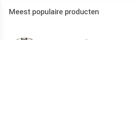
Meest populaire producten
€ 19.49
€ 17.99
Rvs Kookpan / Pan Met
Kookpan Satin 3 Liter
Rvs
Glazen Deksel 20 Cm -
Met 
Kookpannen /
- K
Aardappelpan - Koken -
Keukengerei