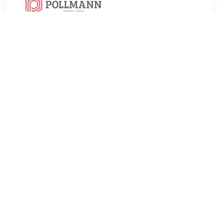
€ 199.99
Verzenden: € 0.00
24 Hours
hoog model kookpan uit CromarganÂ® gepolijst rvs met een
diameter van 20 cm en een inhoud van ca. 5,3 liter en glazen
deksel van hittebestendig glas tot 180C, serie Function4.
Geschikt voor alle warmtebronnen inclusief induktie en
vaatwasmchinebestendig.
TERUG