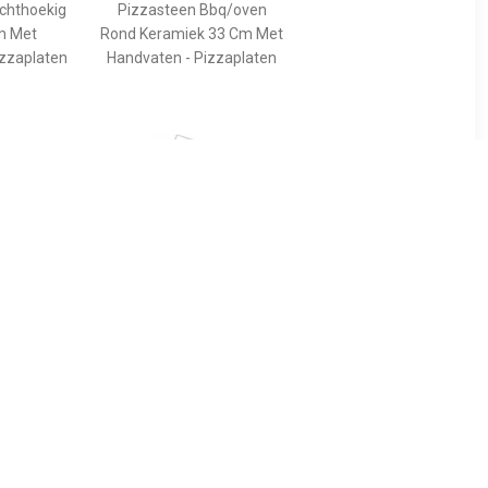
chthoekig
Pizzasteen Bbq/oven
m Met
Rond Keramiek 33 Cm Met
izzaplaten
Handvaten - Pizzaplaten
64
€ 27.95
pizzasteen
Grillmeister - Pizzasteen
 houder
Voor Bbq Of Oven - Ø33
Cm - Pizzasteen Met