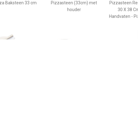
za Baksteen 33 cm
Pizzasteen (33cm) met
Pizzasteen Re
houder
30 X 38 C
Handvaten - P
€ 27.99
€ 24.99
€ 12.
9 Pizzasteen Rond
Pizzasteen Pro 30 - Ø 25
Rechthoekige 
Met Mes
cm
met metalen