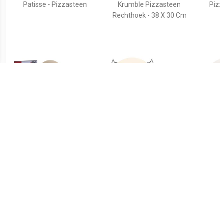
Patisse - Pizzasteen
Krumble Pizzasteen
Piz
Rechthoek - 38 X 30 Cm
€ 11.69
€ 36.95
Pizzasteen Voor
Pizza Insert
315
Barbecue 30 Cm
Crèmekleurig