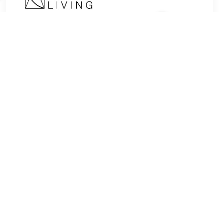
€ 22.00
Verzenden: € 0.00
1
€ 24.95
Verzenden: € 2.95
2 werkdagen
TERUG