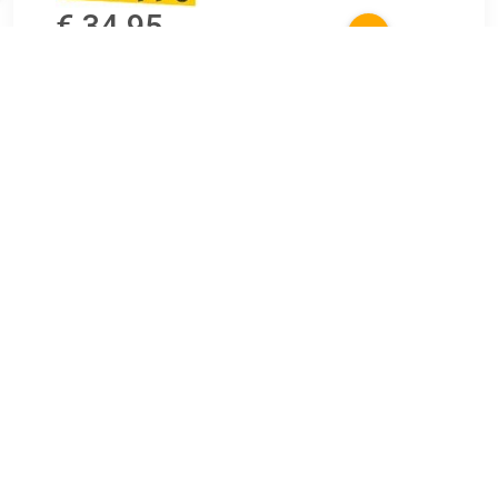
€ 34.95
Verzenden: € 6.95
1
Yakiniku pizzasteen - Compact Ben je gek op pizza's en wil
je meer uit je Yakiniku barbecue halen℃ Met deze Yakiniku
pizzasteen die een diameter heeft van 24 cm tover je jouw
kamado om tot een echte pizzaoven! Zo maak je in een
handomdraai de lekkerste en krokante pizza's die je ooit
hebt geproefd. Stel je voor: een zwoele zomeravond,
vrienden bij je thuis, en de geur van verse pizza's die in de
TERUG