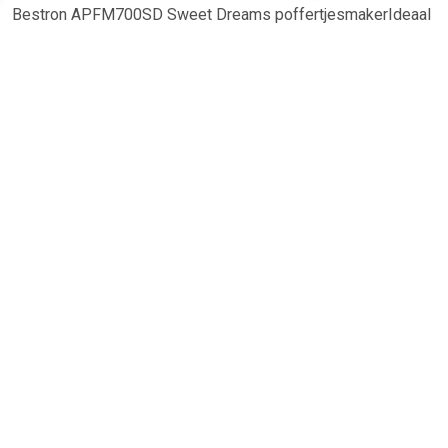
Bestron APFM700SD Sweet Dreams poffertjesmakerIdeaal
voor het makkelijk bakken van poffertjesMaakt 14
goudbruine poffertjes in een oogwenkHoogwaardige
bakplaat met antiaanbaklaagHittebestendige
behuizingSnelverwarmend elementAan-/uitschakelaar met
indicatielampjeEenvoudig te reinigenAntislipvoetjesInclusief
diverse lekkere receptenKleur: geel/zwartVermogen: 700
Watt
TERUG
Algemeen
Koopadvies, FAQ over?