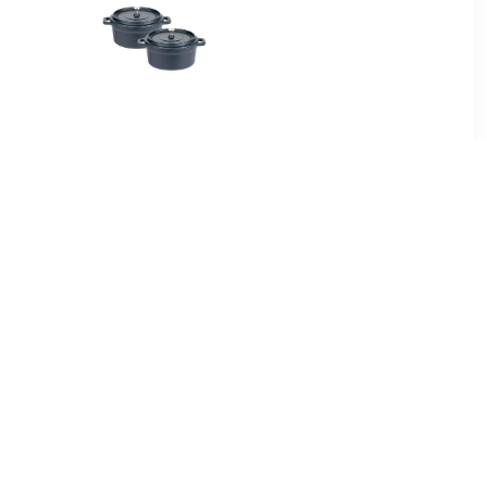
3
€ 57.99
nderzetter
Gietijzeren mini
m
serveerpannen, set van 2
8
€ 29.99
nderzetter
Serveerpan Alucast
m
Inductie (1-delig)