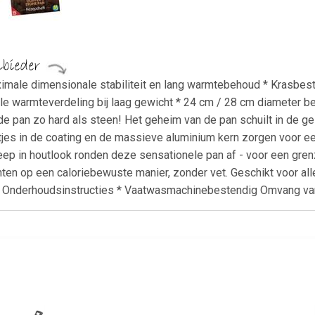
ximale dimensionale stabiliteit en lang warmtebehoud * Krasbe
le warmteverdeling bij laag gewicht * 24 cm / 28 cm diameter be
e pan zo hard als steen! Het geheim van de pan schuilt in de g
ltjes in de coating en de massieve aluminium kern zorgen voor e
eep in houtlook ronden deze sensationele pan af - voor een gr
en op een caloriebewuste manier, zonder vet. Geschikt voor alle 
Onderhoudsinstructies * Vaatwasmachinebestendig Omvang van 