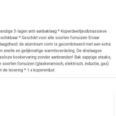
stendige 3-lagen anti-aanbaklaag * Koperdeeltjes&massieve
schikbaar * Geschikt voor alle soorten fornuizen Ervaar
elaagdheid: de aluminium vorm is gecombineerd met een extra
en snelle en gelijkmatige warmteverdeling. De drielaagse
enzeloze kookervaring zonder aanbranden! Bak sappige steaks,
soorten fornuizen (glaskeramisch, elektrisch, inductie, gas)
de levering * 1 x koperen&st