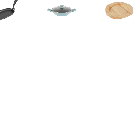
€ 8.51
€ 24.99
€ 8.0
etijzeren pan ovaal
Aluminium serveerpan Ø
heveahouten o
24cm
28 cm
21c
€ 39.90
€ 4.52
€ 4.8
ivington Koperen&
mini gietijzeren ronde pan
heveahouten o
tenen pan, 28 cm
11,5cm
11,5c