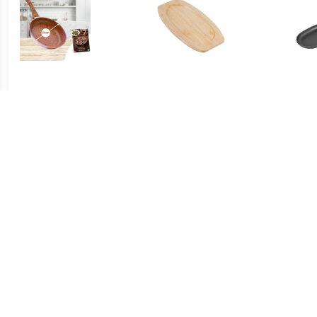
€ 29.90
€ 7.55
Livington Pan van koper
heveahouten onderzetter
gi
en steen, 24 cm
28,5x15cm
€ 19.24
€ 170.61
Serveerpan Basic
Serveerpan Stonecast
L
afneembare handgreep;
Peppercorn; 370ml, 23 cm
S
27x17.5 cm (LxB); zwart;
(Ø); grijs/bruin; rond; 6