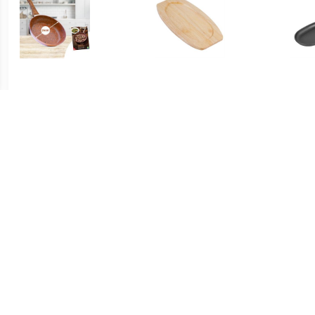
€ 29.90
€ 7.55
Livington Pan van koper
heveahouten onderzetter
gi
en steen, 24 cm
28,5x15cm
€ 19.24
€ 170.61
Serveerpan Basic
Serveerpan Stonecast
L
afneembare handgreep;
Peppercorn; 370ml, 23 cm
S
27x17.5 cm (LxB); zwart;
(Ø); grijs/bruin; rond; 6