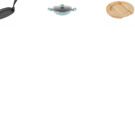
€ 8.51
€ 24.99
€ 8.0
etijzeren pan ovaal
Aluminium serveerpan Ø
heveahouten o
24cm
28 cm
21c
€ 39.90
€ 4.52
€ 4.8
ivington Koperen&
mini gietijzeren ronde pan
heveahouten o
tenen pan, 28 cm
11,5cm
11,5c