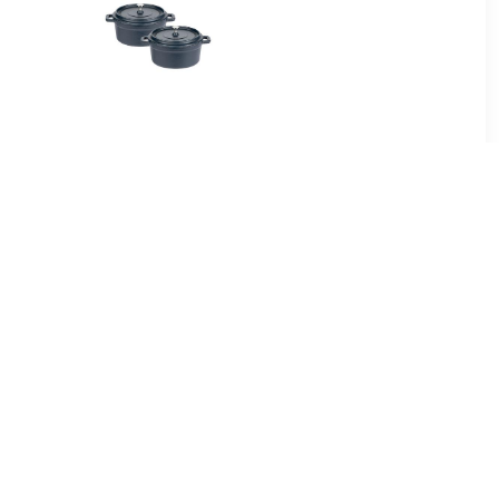
3
€ 57.99
nderzetter
Gietijzeren mini
m
serveerpannen, set van 2
8
€ 29.99
nderzetter
Serveerpan Alucast
m
Inductie (1-delig)