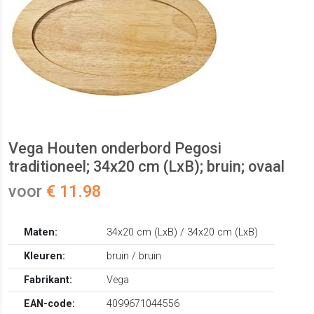
Vega Houten onderbord Pegosi
traditioneel; 34x20 cm (LxB); bruin; ovaal
voor
€ 11.98
Maten:
34x20 cm (LxB) / 34x20 cm (LxB)
Kleuren:
bruin / bruin
Fabrikant:
Vega
EAN-code:
4099671044556