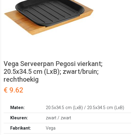
Vega Serveerpan Pegosi vierkant;
20.5x34.5 cm (LxB); zwart/bruin;
rechthoekig
€ 9.62
Maten:
20.5x34.5 cm (LxB) / 20.5x34.5 cm (LxB)
Kleuren:
zwart / zwart
Fabrikant:
Vega