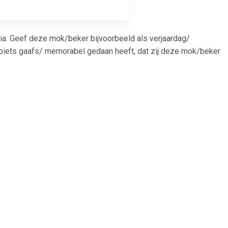
a. Geef deze mok/beker bijvoorbeeld als verjaardag/
oiets gaafs/ memorabel gedaan heeft, dat zij deze mok/beker
90
€ 5.85