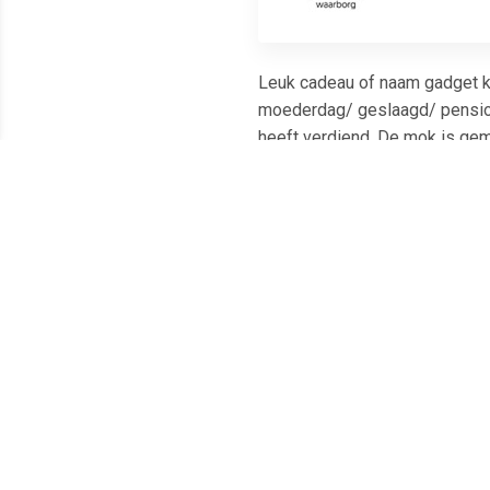
Leuk cadeau of naam gadget k
moederdag/ geslaagd/ pensioe
heeft verdiend. De mok is gem
Meest populaire producten
€ 6.15
€ 11.00