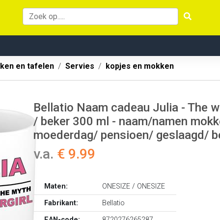
ken en tafelen
Servies
kopjes en mokken
Bellatio Naam cadeau Julia - The w
/ beker 300 ml - naam/namen mokke
moederdag/ pensioen/ geslaagd/ b
v.a.
€ 9.99
Maten:
ONESIZE / ONESIZE
Fabrikant:
Bellatio
EAN-code:
8720276265287