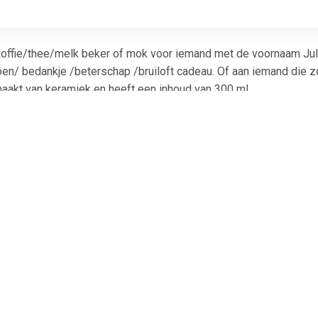
offie/thee/melk beker of mok voor iemand met de voornaam Juli
n/ bedankje /beterschap /bruiloft cadeau. Of aan iemand die z
aakt van keramiek en heeft een inhoud van 300 ml.
€ 37.95
€ 6.25
€ 19.