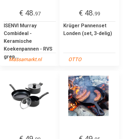
€ 48.
€ 48.
97
99
ISENVI Murray
Krüger Pannenset
Combideal -
Londen (set, 3-delig)
Keramische
Koekenpannen - RVS
grep...
Massamarkt.nl
OTTO
€ 49.
€ 49.