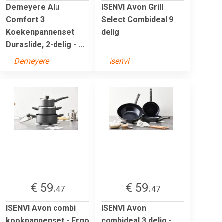
Demeyere Alu
ISENVI Avon Grill
Comfort 3
Select Combideal 9
Koekenpannenset
delig
Duraslide, 2-delig - ...
Demeyere
Isenvi
€ 59.
€ 59.
47
47
ISENVI Avon combi
ISENVI Avon
kookpannenset - Ergo
combideal 3 delig -