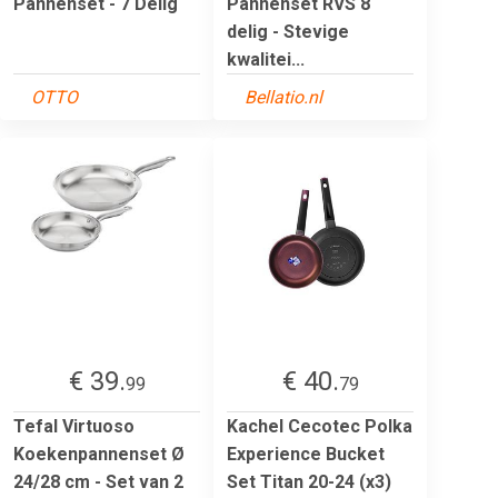
Pannenset - 7 Delig
Pannenset RVS 8
delig - Stevige
kwalitei...
OTTO
Bellatio.nl
€ 39.
€ 40.
99
79
Tefal Virtuoso
Kachel Cecotec Polka
Koekenpannenset Ø
Experience Bucket
24/28 cm - Set van 2
Set Titan 20-24 (x3)