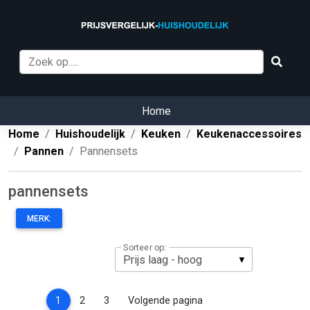
Home
Home
Huishoudelijk
Keuken
Keukenaccessoires
Pannen
Pannensets
pannensets
MERK:
Sorteer op:
(current)
1
2
3
Volgende pagina