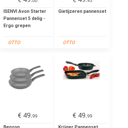
00
95
ISENVI Avon Starter
Gietijzeren pannenset
Pannenset 5 delig -
Ergo grepen
OTTO
OTTO
€ 49.
€ 49.
99
99
Benson
Krüger Pannenset