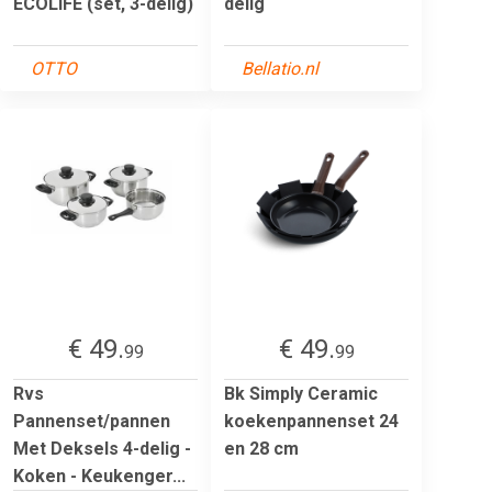
ECOLIFE (set, 3-delig)
delig
OTTO
Bellatio.nl
€ 49.
€ 49.
99
99
Rvs
Bk Simply Ceramic
Pannenset/pannen
koekenpannenset 24
Met Deksels 4-delig -
en 28 cm
Koken - Keukenger...