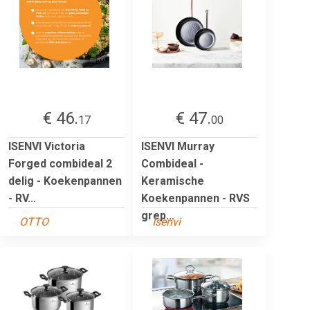
€ 46.
€ 47.
17
00
ISENVI Victoria
ISENVI Murray
Forged combideal 2
Combideal -
delig - Koekenpannen
Keramische
- RV...
Koekenpannen - RVS
grep...
OTTO
Isenvi