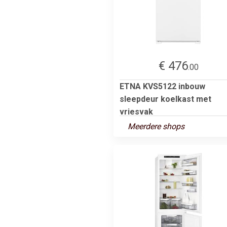
€ 476
.00
ETNA KVS5122 inbouw
sleepdeur koelkast met
vriesvak
Meerdere shops