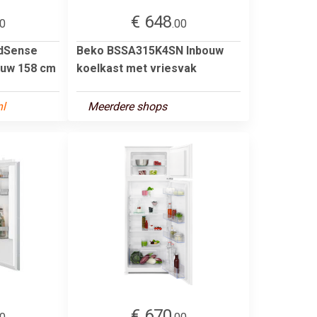
€ 648
00
.00
ldSense
Beko BSSA315K4SN Inbouw
ouw 158 cm
koelkast met vriesvak
nl
Meerdere shops
€ 670