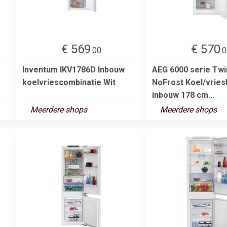
€ 569
€ 570
.00
.
Inventum IKV1786D Inbouw
AEG 6000 serie Tw
koelvriescombinatie Wit
NoFrost Koel/vries
inbouw 178 cm...
Meerdere shops
Meerdere shops