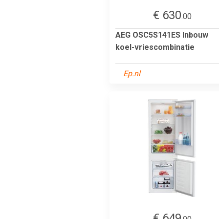
€ 630
.00
AEG OSC5S141ES Inbouw
koel-vriescombinatie
Ep.nl
€ 649