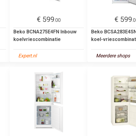
€ 599
€ 599
.00
.
Beko BCNA275E4FN Inbouw
Beko BCSA283E4SN
koelvriescombinatie
koel-vriescombinat
Expert.nl
Meerdere shops