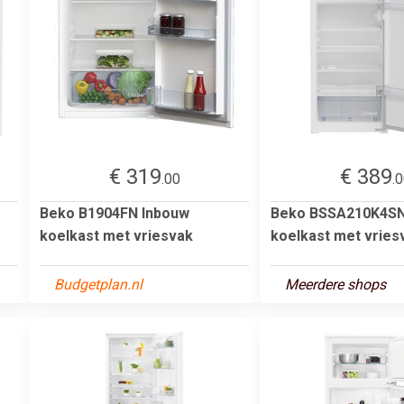
€ 319
€ 389
.00
.
Beko B1904FN Inbouw
Beko BSSA210K4SN
koelkast met vriesvak
koelkast met vries
Budgetplan.nl
Meerdere shops