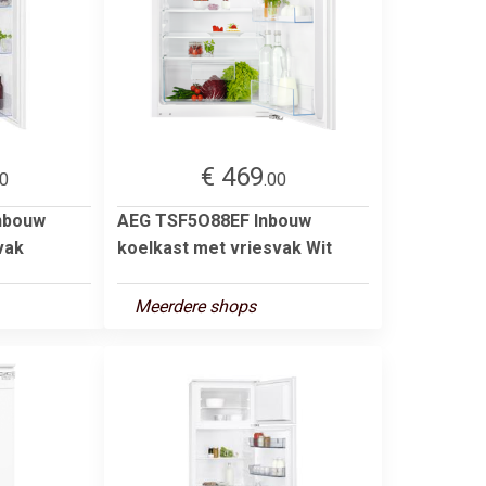
€ 469
00
.00
nbouw
AEG TSF5O88EF Inbouw
vak
koelkast met vriesvak Wit
Meerdere shops