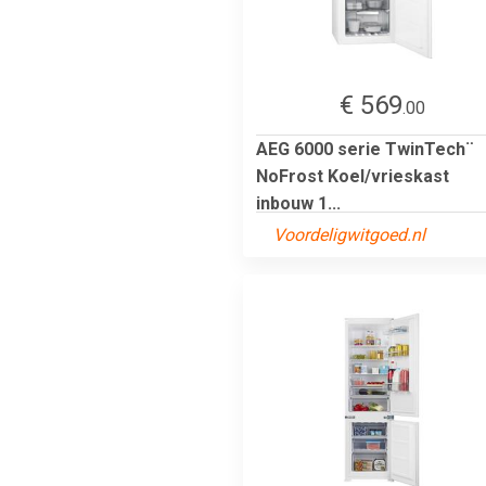
€ 569
.00
AEG 6000 serie TwinTech¨
NoFrost Koel/vrieskast
inbouw 1...
Voordeligwitgoed.nl