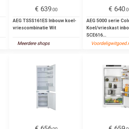
€ 639
€ 640
.00
.
AEG TS5S161ES Inbouw koel-
AEG 5000 serie Co
vriescombinatie Wit
Koel/vrieskast inb
SCE616...
Meerdere shops
Voordeligwitgoed.
€ 656
€ 659