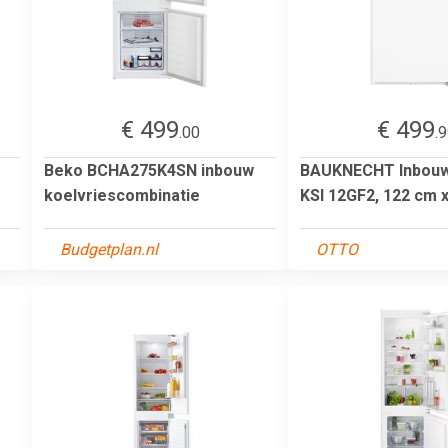
€ 499
€ 499
.00
.
Beko BCHA275K4SN inbouw
BAUKNECHT Inbouw
koelvriescombinatie
KSI 12GF2, 122 cm 
Budgetplan.nl
OTTO