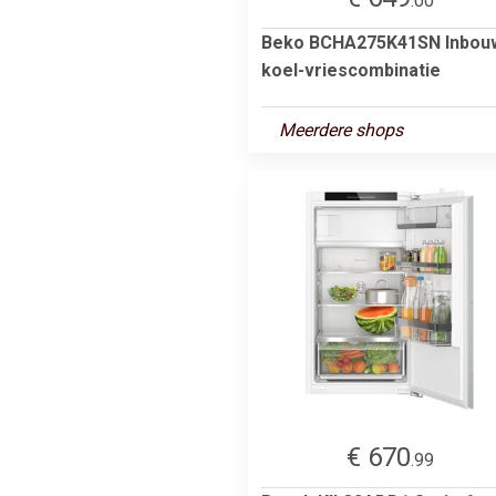
.00
Beko BCHA275K41SN Inbou
koel-vriescombinatie
Meerdere shops
€ 670
.99