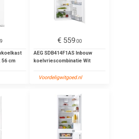
€ 559
99
.00
koelkast
AEG SDB414F1AS Inbouw
x 56 cm
koelvriescombinatie Wit
Voordeligwitgoed.nl