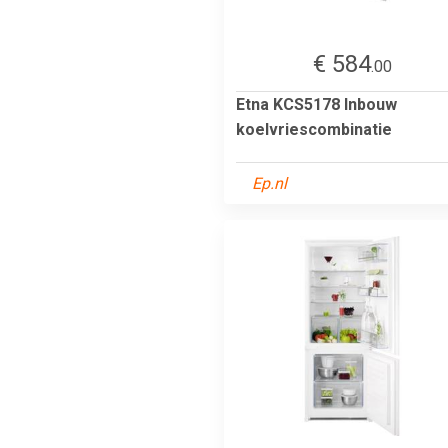
€ 584
.00
Etna KCS5178 Inbouw
koelvriescombinatie
Ep.nl