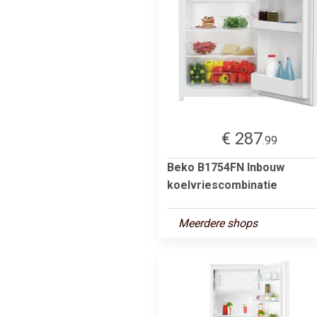
€ 287
.99
Beko B1754FN Inbouw
koelvriescombinatie
Meerdere shops