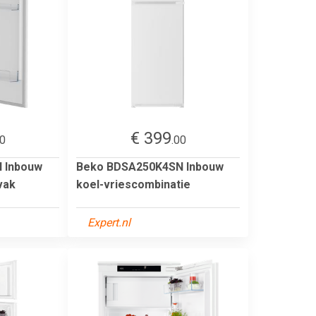
€ 399
00
.00
 Inbouw
Beko BDSA250K4SN Inbouw
vak
koel-vriescombinatie
Expert.nl