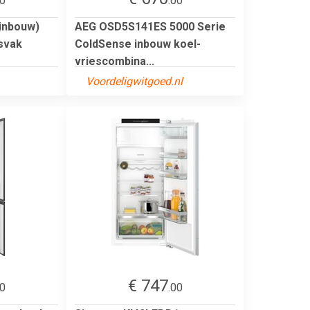
00
.00
inbouw)
AEG OSD5S141ES 5000 Serie
svak
ColdSense inbouw koel-
vriescombina...
Voordeligwitgoed.nl
€ 747
00
.00