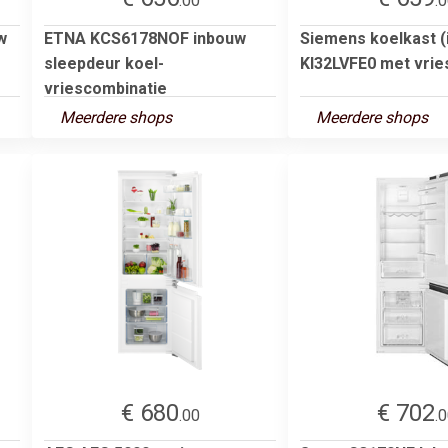
.00
.
w
ETNA KCS6178NOF inbouw
Siemens koelkast (
sleepdeur koel-
KI32LVFE0 met vrie
vriescombinatie
Meerdere shops
Meerdere shops
€ 680
€ 702
.00
.