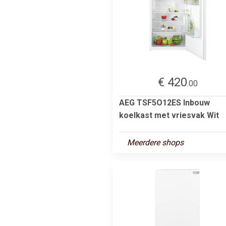
€ 420
.00
AEG TSF5O12ES Inbouw
koelkast met vriesvak Wit
Meerdere shops