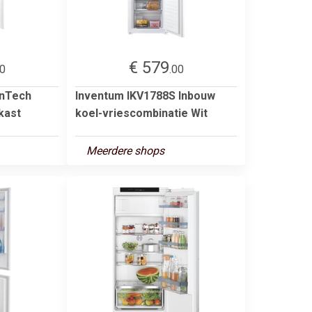
€ 579
00
.00
inTech
Inventum IKV1788S Inbouw
kast
koel-vriescombinatie Wit
Meerdere shops