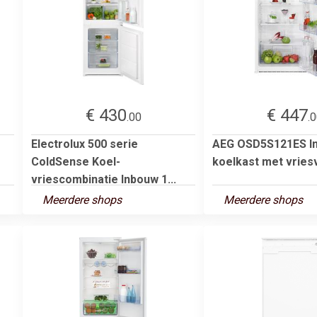
€ 430
€ 447
.00
.
Electrolux 500 serie
AEG OSD5S121ES I
ColdSense Koel-
koelkast met vries
vriescombinatie Inbouw 1...
Meerdere shops
Meerdere shops