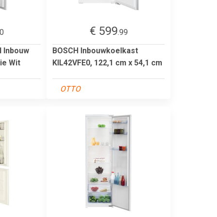
€ 599
00
.99
 Inbouw
BOSCH Inbouwkoelkast
ie Wit
KIL42VFE0, 122,1 cm x 54,1 cm
OTTO