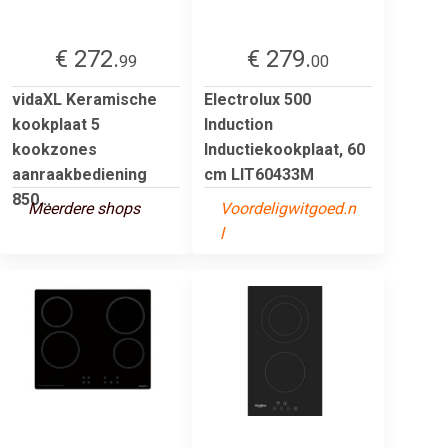
€ 272.
€ 279.
99
00
vidaXL Keramische
Electrolux 500
kookplaat 5
Induction
kookzones
Inductiekookplaat, 60
aanraakbediening
cm LIT60433M
850...
Meerdere shops
Voordeligwitgoed.n
l