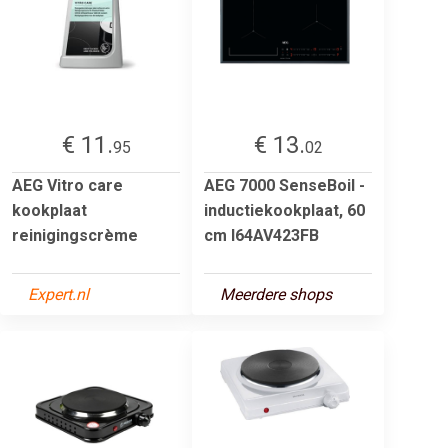
€ 11.
€ 13.
95
02
AEG Vitro care
AEG 7000 SenseBoil -
kookplaat
inductiekookplaat, 60
reinigingscrème
cm I64AV423FB
Expert.nl
Meerdere shops