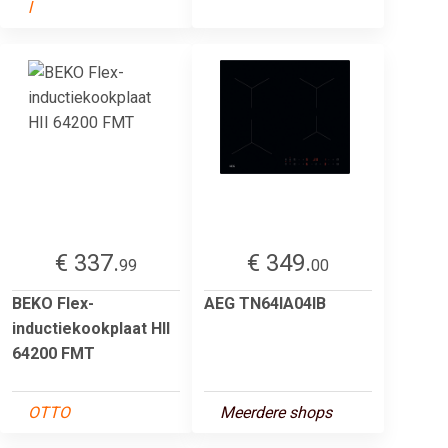
l
€ 337.
€ 349.
99
00
BEKO Flex-
AEG TN64IA04IB
inductiekookplaat HII
64200 FMT
OTTO
Meerdere shops