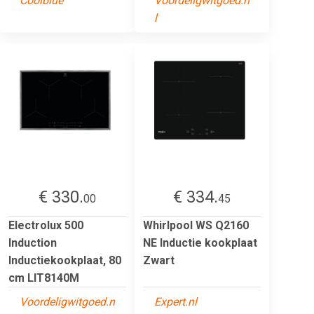
Coolblue
Voordeligwitgoed.n
l
€ 330.
€ 334.
00
45
Electrolux 500
Whirlpool WS Q2160
Induction
NE Inductie kookplaat
Inductiekookplaat, 80
Zwart
cm LIT8140M
Voordeligwitgoed.n
Expert.nl