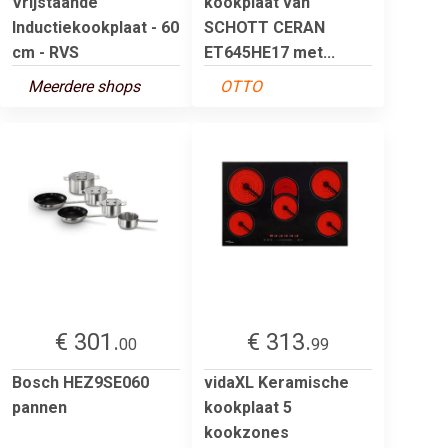
Vrijstaande
kookplaat van
Inductiekookplaat - 60
SCHOTT CERAN
cm - RVS
ET645HE17 met...
Meerdere shops
OTTO
€ 301.
€ 313.
00
99
Bosch HEZ9SE060
vidaXL Keramische
pannen
kookplaat 5
kookzones