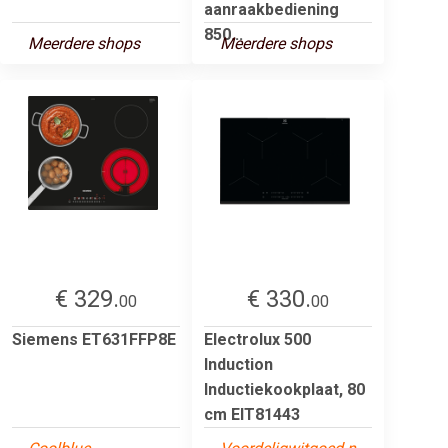
aanraakbediening
850...
Meerdere shops
Meerdere shops
€ 329.
€ 330.
00
00
Siemens ET631FFP8E
Electrolux 500
Induction
Inductiekookplaat, 80
cm EIT81443