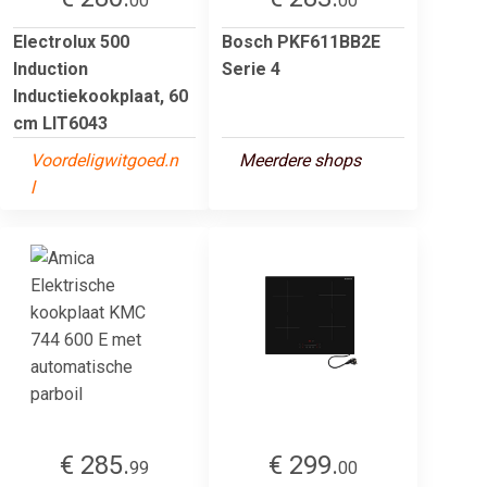
00
00
Electrolux 500
Bosch PKF611BB2E
Induction
Serie 4
Inductiekookplaat, 60
cm LIT6043
Voordeligwitgoed.n
Meerdere shops
l
€ 285.
€ 299.
99
00