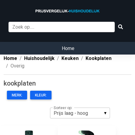
Home
Home
Huishoudelijk
Keuken
Kookplaten
Overig
kookplaten
MERK:
KLEUR:
Sorteer op: