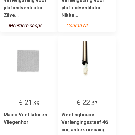
Verlengstang voor
Verlengstang voor
plafondventilator
plafondventilator
Zilve...
Nikke...
Meerdere shops
Conrad NL
€ 21.
€ 22.
99
57
Maico Ventilatoren
Westinghouse
Vliegenhor
Verlengingsstaaf 46
cm, antiek messing