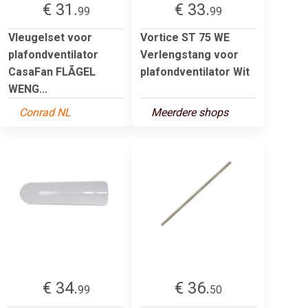
€ 31.
€ 33.
99
99
Vleugelset voor
Vortice ST 75 WE
plafondventilator
Verlengstang voor
CasaFan FLÃGEL
plafondventilator Wit
WENG...
Conrad NL
Meerdere shops
€ 34.
€ 36.
99
50