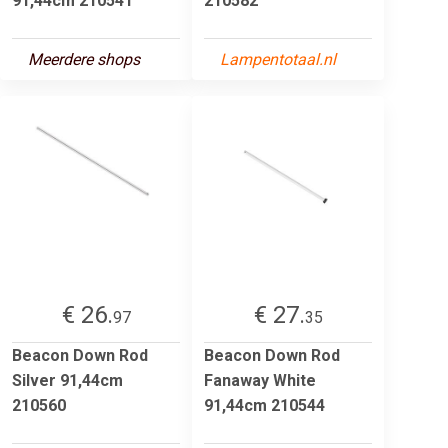
91,44cm 210541
210582
Meerdere shops
Lampentotaal.nl
€ 26.
€ 27.
97
35
Beacon Down Rod
Beacon Down Rod
Silver 91,44cm
Fanaway White
210560
91,44cm 210544