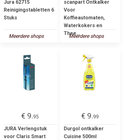
Jura 62715
scanpart Ontkalker
Reinigingstabletten 6
Voor
Stuks
Koffieautomaten,
Waterkokers en
Thee...
Meerdere shops
Meerdere shops
€ 9.
€ 9.
95
99
JURA Verlengstuk
Durgol ontkalker
voor Claris Smart
Cuisine 500ml