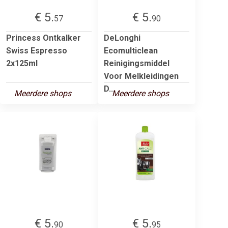
€ 5.
€ 5.
57
90
Princess Ontkalker
DeLonghi
Swiss Espresso
Ecomulticlean
2x125ml
Reinigingsmiddel
Voor Melkleidingen
D...
Meerdere shops
Meerdere shops
€ 5.
€ 5.
90
95