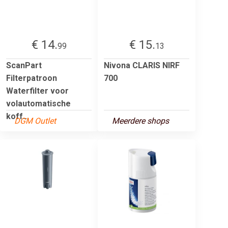
€ 14.
€ 15.
99
13
ScanPart
Nivona CLARIS NIRF
Filterpatroon
700
Waterfilter voor
volautomatische
koff...
DGM Outlet
Meerdere shops