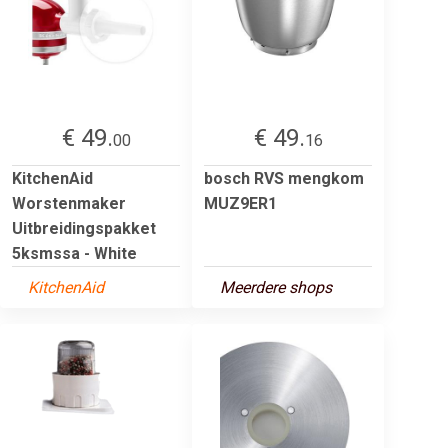
€ 49.
€ 49.
00
16
KitchenAid
bosch RVS mengkom
Worstenmaker
MUZ9ER1
Uitbreidingspakket
5ksmssa - White
KitchenAid
Meerdere shops