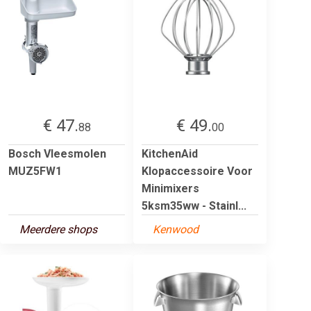
€ 47.
€ 49.
88
00
Bosch Vleesmolen
KitchenAid
MUZ5FW1
Klopaccessoire Voor
Minimixers
5ksm35ww - Stainl...
Meerdere shops
Kenwood