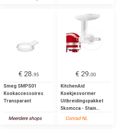
€ 28.
€ 29.
95
00
Smeg SMPS01
KitchenAid
Kookaccessoires
Koekjesvormer
Transparant
Uitbreidingspakket
5ksmcca - Stain...
Meerdere shops
Conrad NL