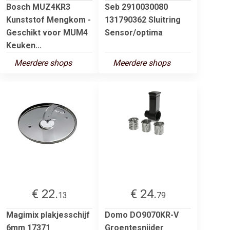
Bosch MUZ4KR3
Seb 2910030080
Kunststof Mengkom -
131790362 Sluitring
Geschikt voor MUM4
Sensor/optima
Keuken...
Meerdere shops
Meerdere shops
€ 22.
€ 24.
13
79
Magimix plakjesschijf
Domo DO9070KR-V
6mm 17371
Groentesnijder