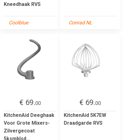
Kneedhaak RVS
Coolblue
Conrad NL
€ 69.
€ 69.
00
00
KitchenAid Deeghaak
KitchenAid 5K7EW
Voor Grote Mixers-
Draadgarde RVS
Zilvergecoat
5ksmblsd...