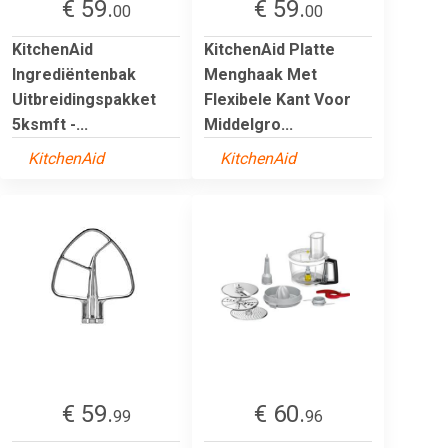
€ 59.
€ 59.
00
00
KitchenAid
KitchenAid Platte
Ingrediëntenbak
Menghaak Met
Uitbreidingspakket
Flexibele Kant Voor
5ksmft -...
Middelgro...
KitchenAid
KitchenAid
€ 59.
€ 60.
99
96