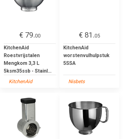
€ 79.
€ 81.
00
05
KitchenAid
KitchenAid
Roestvrijstalen
worstenvulhulpstuk
Mengkom 3,3 L
5SSA
5ksm35ssb - Stainl...
KitchenAid
Nisbets