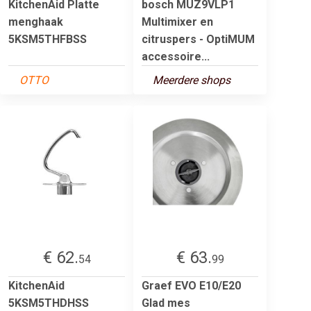
KitchenAid Platte
bosch MUZ9VLP1
menghaak
Multimixer en
5KSM5THFBSS
citruspers - OptiMUM
accessoire...
OTTO
Meerdere shops
€ 62.
€ 63.
54
99
KitchenAid
Graef EVO E10/E20
5KSM5THDHSS
Glad mes