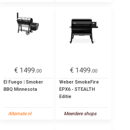
€ 1499.
€ 1499.
00
00
El Fuego | Smoker
Weber SmokeFire
BBQ Minnesota
EPX6 - STEALTH
Editie
Alternate.nl
Meerdere shops