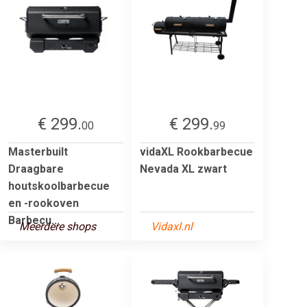
€ 299.
€ 299.
00
99
Masterbuilt
vidaXL Rookbarbecue
Draagbare
Nevada XL zwart
houtskoolbarbecue
en -rookoven
Barbecu...
Meerdere shops
Vidaxl.nl