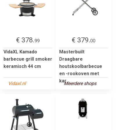
€ 378.
€ 379.
99
00
VidaXL Kamado
Masterbuilt
barbecue grill smoker
Draagbare
keramisch 44 cm
houtskoolbarbecue
en -rookoven met
kar...
Vidaxl.nl
Meerdere shops