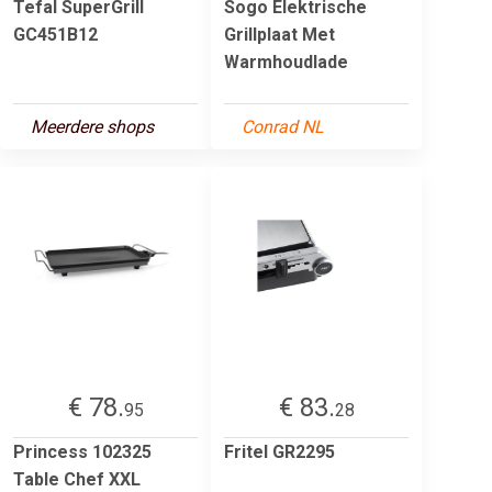
Tefal SuperGrill
Sogo Elektrische
GC451B12
Grillplaat Met
Warmhoudlade
Meerdere shops
Conrad NL
€ 78.
€ 83.
95
28
Princess 102325
Fritel GR2295
Table Chef XXL