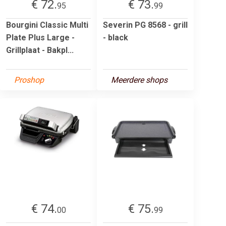
€ 72.
€ 73.
95
99
Bourgini Classic Multi
Severin PG 8568 - grill
Plate Plus Large -
- black
Grillplaat - Bakpl...
Proshop
Meerdere shops
€ 74.
€ 75.
00
99