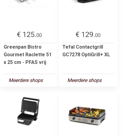
€ 125.
€ 129.
00
00
Greenpan Bistro
Tefal Contactgrill
Gourmet Raclette 51
GC7278 OptiGrill+ XL
x 25 cm - PFAS vrij
Meerdere shops
Meerdere shops