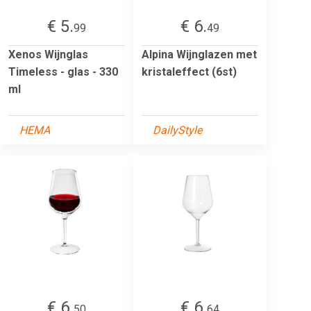
€ 5.
€ 6.
99
49
Xenos Wijnglas
Alpina Wijnglazen met
Timeless - glas - 330
kristaleffect (6st)
ml
HEMA
DailyStyle
€ 6.
€ 6.
50
64