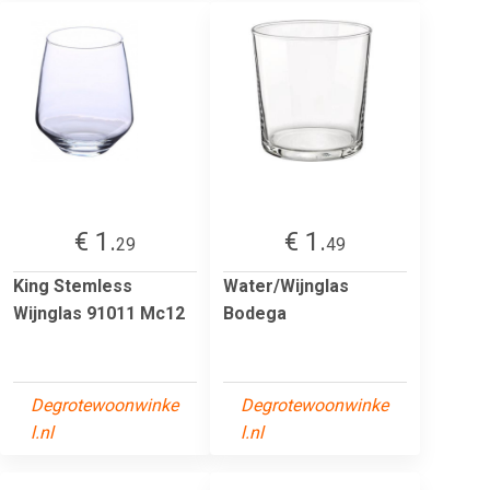
€ 1.
€ 1.
29
49
King Stemless
Water/Wijnglas
Wijnglas 91011 Mc12
Bodega
Degrotewoonwinke
Degrotewoonwinke
l.nl
l.nl