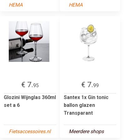
HEMA
HEMA
€ 7.
€ 7.
95
99
Glozini Wijnglas 360ml
Santex 1x Gin tonic
set a 6
ballon glazen
Transparant
Fietsaccessoires.nl
Meerdere shops