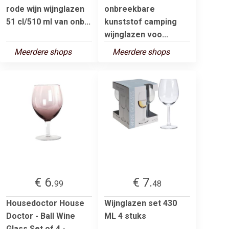
rode wijn wijnglazen
onbreekbare
51 cl/510 ml van onb...
kunststof camping
wijnglazen voo...
Meerdere shops
Meerdere shops
€ 6.
€ 7.
99
48
Housedoctor House
Wijnglazen set 430
Doctor - Ball Wine
ML 4 stuks
Glass Set of 4 -