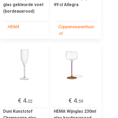
glas gekleurde voet
49 cl Allegra
(bordeauxrood)
HEMA
Coppenswarenhuis
.nl
€ 4.
€ 4.
02
59
Duni Kunststof
HEMA Wijnglas 230ml
Champagne glas
glas bordeauxrood