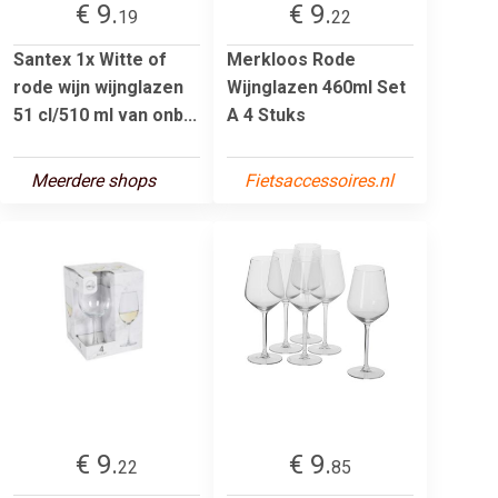
€ 9.
€ 9.
19
22
Santex 1x Witte of
Merkloos Rode
rode wijn wijnglazen
Wijnglazen 460ml Set
51 cl/510 ml van onb...
A 4 Stuks
Meerdere shops
Fietsaccessoires.nl
€ 9.
€ 9.
22
85