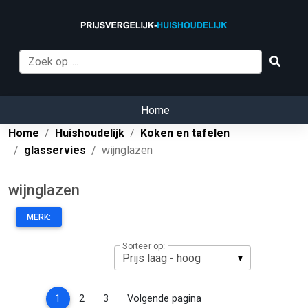
Home
Home
Huishoudelijk
Koken en tafelen
glasservies
wijnglazen
wijnglazen
MERK:
Sorteer op:
(current)
1
2
3
Volgende pagina