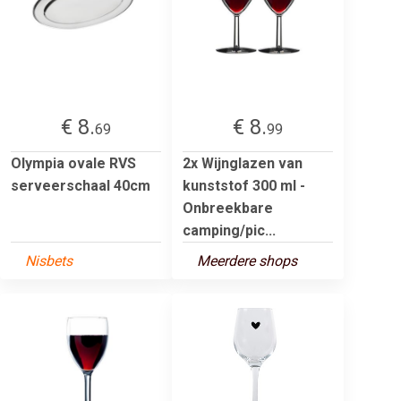
€ 8.
€ 8.
69
99
Olympia ovale RVS
2x Wijnglazen van
serveerschaal 40cm
kunststof 300 ml -
Onbreekbare
camping/pic...
Nisbets
Meerdere shops