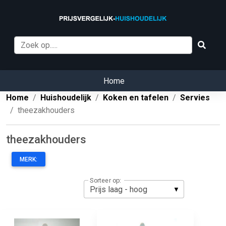
Home
Home
Huishoudelijk
Koken en tafelen
Servies
theezakhouders
theezakhouders
MERK:
Sorteer op: