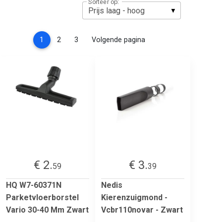
Sorteer op:
(current)
1
2
3
Volgende pagina
€ 2.
€ 3.
59
39
HQ W7-60371N
Nedis
Parketvloerborstel
Kierenzuigmond -
Vario 30-40 Mm Zwart
Vcbr110novar - Zwart