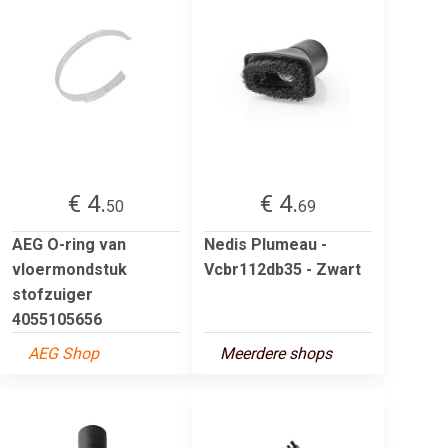
€ 4.
€ 4.
50
69
AEG O-ring van
Nedis Plumeau -
vloermondstuk
Vcbr112db35 - Zwart
stofzuiger
4055105656
AEG Shop
Meerdere shops