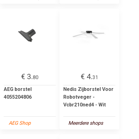
€ 3.
€ 4.
80
31
AEG borstel
Nedis Zijborstel Voor
4055204806
Robotveger -
Vcbr210ned4 - Wit
AEG Shop
Meerdere shops