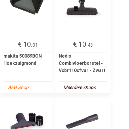
€ 10.
€ 10.
01
43
makita 50089BON
Nedis
Hoekzuigmond
Combivloerborstel -
Vcbr110cfvar - Zwart
AEG Shop
Meerdere shops