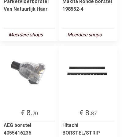
Parketvloerborstel
Makita Ronde borstel
Van Natuurlijk Haar
198552-4
Meerdere shops
Meerdere shops
€ 8.
€ 8.
70
87
AEG borstel
Hitachi
4055416236
BORSTEL/STRIP