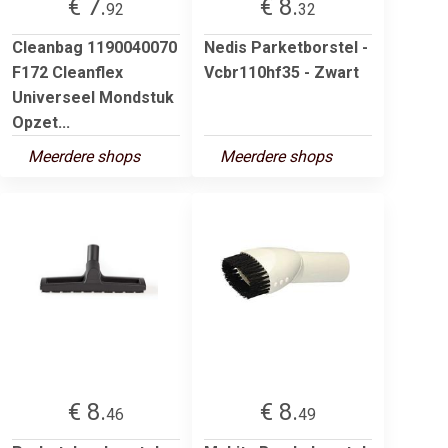
€ 7.
€ 8.
92
32
Cleanbag 1190040070
Nedis Parketborstel -
F172 Cleanflex
Vcbr110hf35 - Zwart
Universeel Mondstuk
Opzet...
Meerdere shops
Meerdere shops
€ 8.
€ 8.
46
49