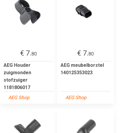
€ 7.
€ 7.
80
80
AEG Houder
AEG meubelborstel
zuigmonden
140125353023
stofzuiger
1181806017
AEG Shop
AEG Shop