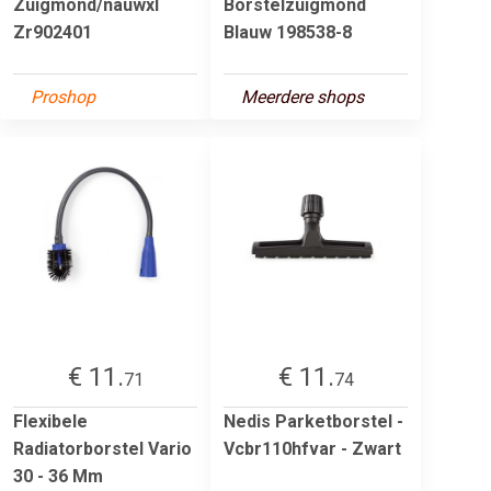
Zuigmond/nauwxl
Borstelzuigmond
Zr902401
Blauw 198538-8
Proshop
Meerdere shops
€ 11.
€ 11.
71
74
Flexibele
Nedis Parketborstel -
Radiatorborstel Vario
Vcbr110hfvar - Zwart
30 - 36 Mm