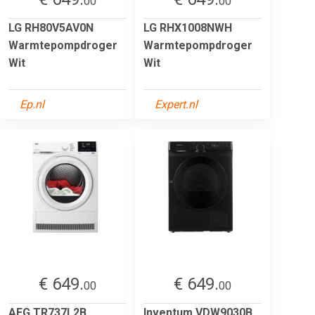
00
00
LG RH80V5AV0N
LG RHX1008NWH
Warmtepompdroger
Warmtepompdroger
Wit
Wit
Ep.nl
Expert.nl
€ 649.
€ 649.
00
00
AEG TR737L2B
Inventum VDW9030B