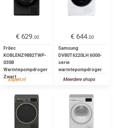
€ 629.
€ 644.
00
00
Frilec
Samsung
KOBLENZ9882TWP-
DV80T6220LH 6000-
030B
serie
Warmtepompdroger
warmtepompdroger
Zwart
Expert.nl
Meerdere shops