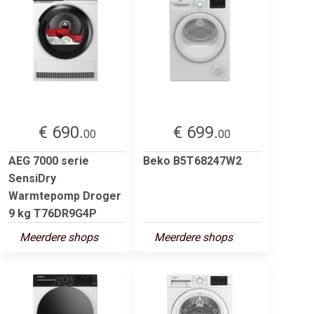
€ 690.
€ 699.
00
00
AEG 7000 serie
Beko B5T68247W2
SensiDry
Warmtepomp Droger
9 kg T76DR9G4P
Meerdere shops
Meerdere shops