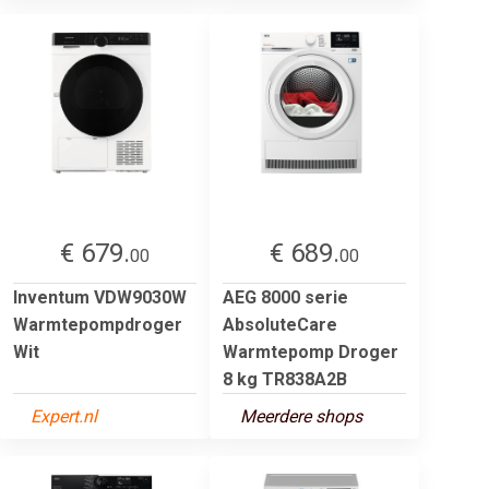
€ 679.
€ 689.
00
00
Inventum VDW9030W
AEG 8000 serie
Warmtepompdroger
AbsoluteCare
Wit
Warmtepomp Droger
8 kg TR838A2B
Expert.nl
Meerdere shops