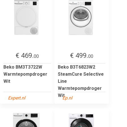
€ 469.
€ 499.
00
00
Beko BM3T3722W
Beko B3T6823W2
Warmtepompdroger
SteamCure Selective
Wit
Line
Warmtepompdroger
Wit
Expert.nl
Ep.nl