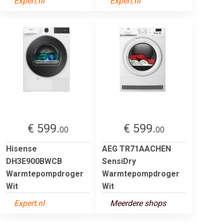
Expert.nl
Expert.nl
€ 599.
€ 599.
00
00
Hisense
AEG TR71AACHEN
DH3E900BWCB
SensiDry
Warmtepompdroger
Warmtepompdroger
Wit
Wit
Expert.nl
Meerdere shops