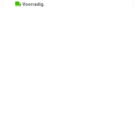
Voorradig.
€ 43.99
Verzenden: € 6.95
2
€ 187.55
Verzenden: € 9.95
Voorradig.