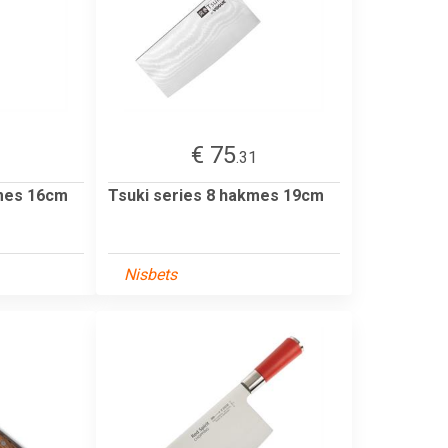
€ 75
1
.31
kmes 16cm
Tsuki series 8 hakmes 19cm
Nisbets