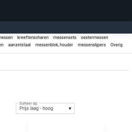
messen
kreeftenscharen
messensets
oestermessen
en
aanzetstaal
messenblok, houder
messenslijpers
Overig
Sorteer op: