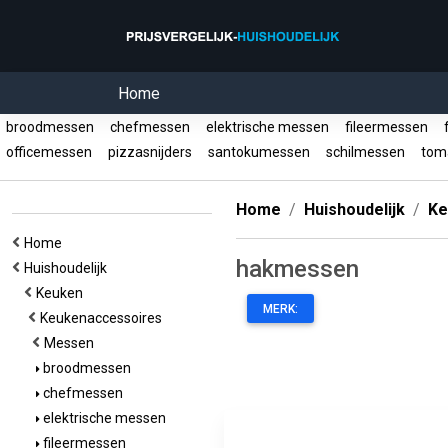
Home
broodmessen
chefmessen
elektrische messen
fileermessen
f
officemessen
pizzasnijders
santokumessen
schilmessen
tom
Home
Huishoudelijk
Ke
Home
hakmessen
Huishoudelijk
Keuken
MERK:
Keukenaccessoires
Messen
broodmessen
chefmessen
elektrische messen
fileermessen