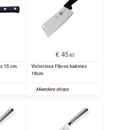
€ 45
0
.85
s 15 cm
Victorinox Fibrox hakmes
18cm
Meerdere shops