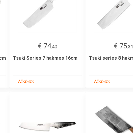
€ 74
€ 75
.40
.3
 cm
Tsuki Series 7 hakmes 16cm
Tsuki series 8 ha
Nisbets
Nisbets