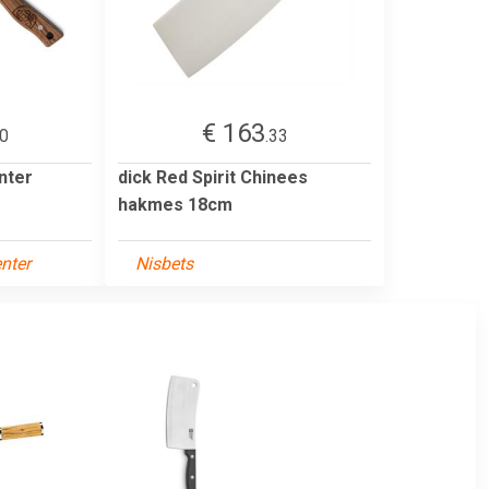
€ 163
00
.33
nter
dick Red Spirit Chinees
hakmes 18cm
nter
Nisbets