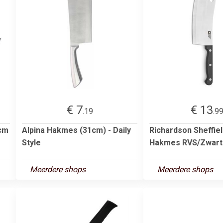
€ 7
€ 13
.19
.9
 cm
Alpina Hakmes (31cm) - Daily
Richardson Sheffiel
Style
Hakmes RVS/Zwart
Meerdere shops
Meerdere shops