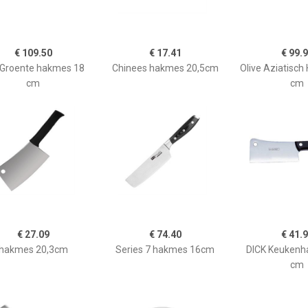
€ 109.50
€ 17.41
€ 99.
 Groente hakmes 18
Chinees hakmes 20,5cm
Olive Aziatisc
cm
cm
€ 27.09
€ 74.40
€ 41.
hakmes 20,3cm
Series 7 hakmes 16cm
DICK Keukenh
cm