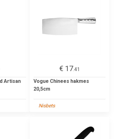
€ 17
9
.41
d Artisan
Vogue Chinees hakmes
20,5cm
Nisbets