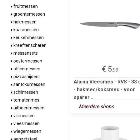
fruitmessen
groentemessen
hakmessen
kaasmessen
keukenmessen
kreeftenscharen
messensets
oestermessen
€ 5
officemessen
.99
pizzasnijders
Alpina Vleesmes - RVS - 33
santokumessen
- hakmes/koksmes - voor
schilmessen
sparer...
tomatenmes
Meerdere shops
uitbeenmessen
vismessen
vleesmessen
wiegemessen
aanzetstaal