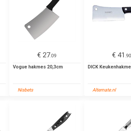
€ 27
€ 41
.09
.9
Vogue hakmes 20,3cm
DICK Keukenhakme
Nisbets
Alternate.nl