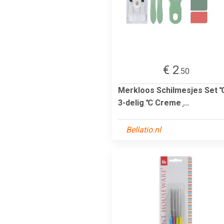
€ 2
.50
Merkloos Schilmesjes Set 
3-delig ℃ Creme ͍...
Bellatio.nl