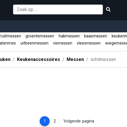
ruitmessen
groentemessen
hakmessen
kaasmessen
keuken
atenmes
uitbeenmessen
vismessen
vleesmessen
wiegemess
uken
Keukenaccessoires
Messen
schilmessen
(current)
1
2
Volgende pagina