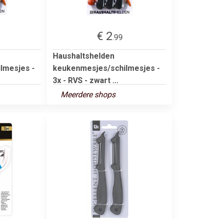
€ 2
.99
Haushaltshelden
lmesjes -
keukenmesjes/schilmesjes -
3x - RVS - zwart ...
Meerdere shops