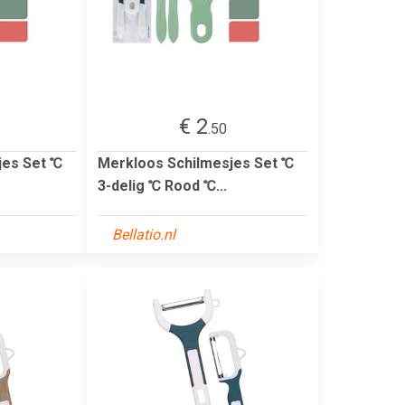
€ 2
.50
jes Set ℃
Merkloos Schilmesjes Set ℃
3-delig ℃ Rood ℃...
Bellatio.nl