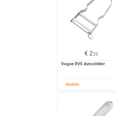
€ 2
.22
Vogue RVS dunschiller
Nisbets