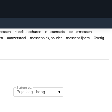
messen
kreeftenscharen
messensets
oestermessen
en
aanzetstaal
messenblok, houder
messenslijpers
Overig
Sorteer op: