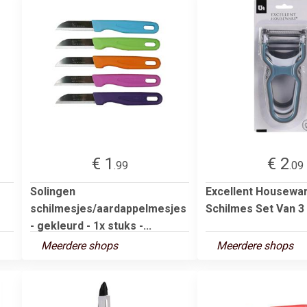
€ 1
€ 2
.99
.09
Solingen
Excellent Housewa
schilmesjes/aardappelmesjes
Schilmes Set Van 3
- gekleurd - 1x stuks -...
Meerdere shops
Meerdere shops