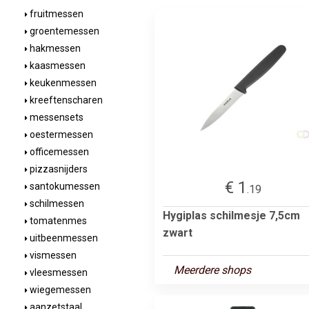
fruitmessen
groentemessen
hakmessen
kaasmessen
keukenmessen
kreeftenscharen
messensets
oestermessen
officemessen
pizzasnijders
€ 1
santokumessen
.19
schilmessen
Hygiplas schilmesje 7,5cm
tomatenmes
zwart
uitbeenmessen
vismessen
Meerdere shops
vleesmessen
wiegemessen
aanzetstaal