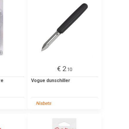
€ 2
.10
re
Vogue dunschiller
Nisbets