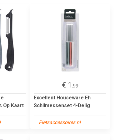
€ 1
.99
re
Excellent Houseware Eh
s Op Kaart
Schilmessenset 4-Delig
l
Fietsaccessoires.nl