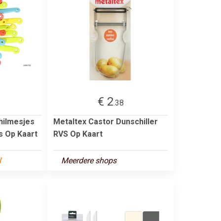
€ 2
.38
hilmesjes
Metaltex Castor Dunschiller
s Op Kaart
RVS Op Kaart
l
Meerdere shops