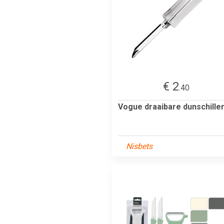
€ 2
.40
Vogue draaibare dunschille
Nisbets