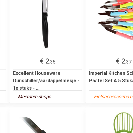
€ 2
€ 2
.35
.37
Excellent Houseware
Imperial Kitchen Sc
Dunschiller/aardappelmesje -
Pastel Set A 5 Stuk
1x stuks - ...
Meerdere shops
Fietsaccessoires.n