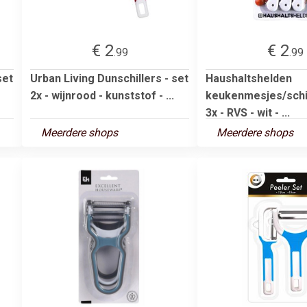
€ 2
€ 2
.99
.99
set
Urban Living Dunschillers - set
Haushaltshelden
2x - wijnrood - kunststof - ...
keukenmesjes/schi
3x - RVS - wit - ...
Meerdere shops
Meerdere shops