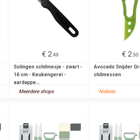
€ 2
€ 2
.49
.50
r
Solingen schilmesje - zwart -
Avocado Snijder Gr
16 cm - Keukengerei -
chilmessen
aardappe...
Meerdere shops
Nisbets