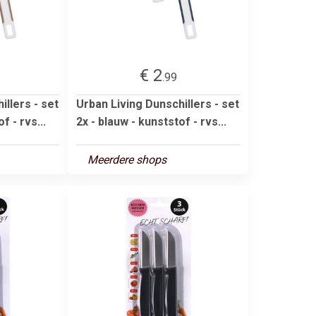
€ 2
.99
illers - set
Urban Living Dunschillers - set
f - rvs...
2x - blauw - kunststof - rvs...
Meerdere shops