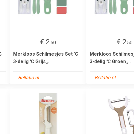
€ 2
€ 2
.50
.50
℃
Merkloos Schilmesjes Set ℃
Merkloos Schilmes
3-delig ℃ Grijs ͍...
3-delig ℃ Groen ͍...
Bellatio.nl
Bellatio.nl