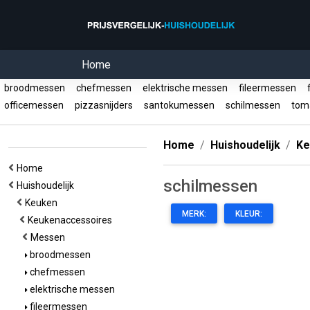
Home
broodmessen
chefmessen
elektrische messen
fileermessen
f
officemessen
pizzasnijders
santokumessen
schilmessen
tom
Home
Huishoudelijk
Ke
Home
schilmessen
Huishoudelijk
Keuken
MERK:
KLEUR:
Keukenaccessoires
Messen
broodmessen
chefmessen
elektrische messen
fileermessen