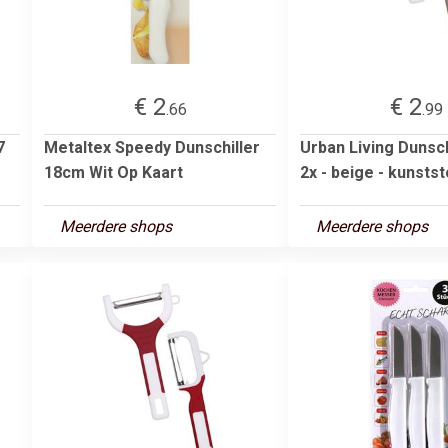
€ 2
€ 2
.66
.99
7
Metaltex Speedy Dunschiller
Urban Living Dunsch
18cm Wit Op Kaart
2x - beige - kunststo
Meerdere shops
Meerdere shops