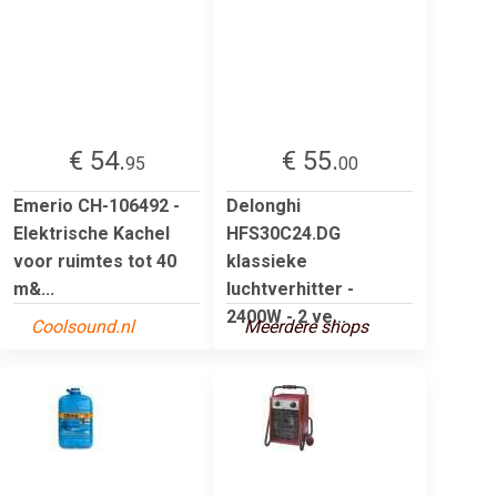
€ 54.
€ 55.
95
00
Emerio CH-106492 -
Delonghi
Elektrische Kachel
HFS30C24.DG
voor ruimtes tot 40
klassieke
m&...
luchtverhitter -
2400W - 2 ve...
Coolsound.nl
Meerdere shops