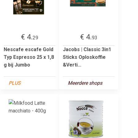
€ 4.
€ 4.
29
93
Nescafe escafe Gold
Jacobs | Classic 3in1
Typ Espresso 25 x 1,8
Sticks Oploskoffie
g bij Jumbo
&Verti...
PLUS
Meerdere shops