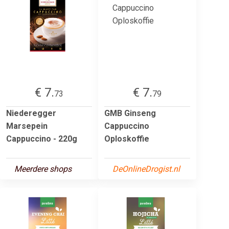
€ 7.
€ 7.
73
79
Niederegger
GMB Ginseng
Marsepein
Cappuccino
Cappuccino - 220g
Oploskoffie
Meerdere shops
DeOnlineDrogist.nl