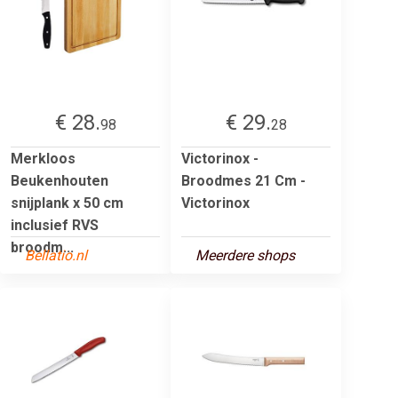
€ 28.
€ 29.
98
28
Merkloos
Victorinox -
Beukenhouten
Broodmes 21 Cm -
snijplank x 50 cm
Victorinox
inclusief RVS
broodm...
Bellatio.nl
Meerdere shops