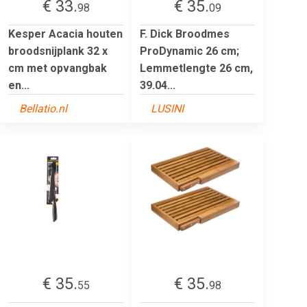
€ 33.
€ 35.
98
09
Kesper Acacia houten
F. Dick Broodmes
broodsnijplank 32 x
ProDynamic 26 cm;
cm met opvangbak
Lemmetlengte 26 cm,
en...
39.04...
Bellatio.nl
LUSINI
€ 35.
€ 35.
55
98