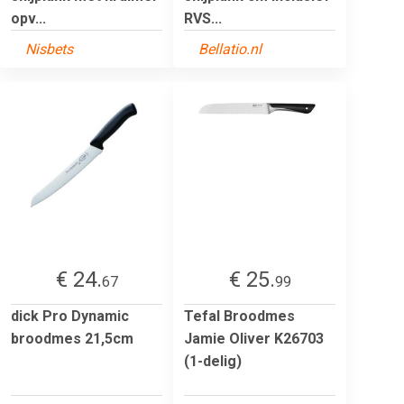
opv...
RVS...
Nisbets
Bellatio.nl
€ 24.
€ 25.
67
99
dick Pro Dynamic
Tefal Broodmes
broodmes 21,5cm
Jamie Oliver K26703
(1-delig)