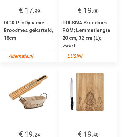
€ 17.
€ 19.
99
00
DICK ProDynamic
PULSIVA Broodmes
Broodmes gekarteld,
POM; Lemmetlengte
18cm
20 cm, 32 cm (L);
zwart
Alternate.nl
LUSINI
€ 19.
€ 19.
24
48