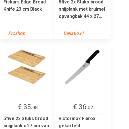
Fiskars Edge Bread
5five 2x Stuks brood
Knife 23 cm Black
snijplank met kruimel
opvangbak 44 x 27...
Proshop
Bellatio.nl
€ 35.
€ 36.
98
07
5five 2x Stuks brood
victorinox Fibrox
snijplank x 27 cm van
gekarteld