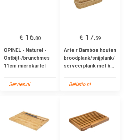
€ 16.
€ 17.
80
59
OPINEL - Naturel -
Arte r Bamboe houten
Ontbijt-/brunchmes
broodplank/snijplank/
11cm microkartel
serveerplank met b...
Servies.nl
Bellatio.nl