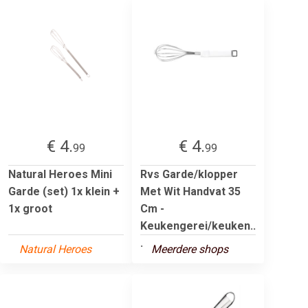
€ 4.
€ 4.
99
99
Natural Heroes Mini
Rvs Garde/klopper
Garde (set) 1x klein +
Met Wit Handvat 35
1x groot
Cm -
Keukengerei/keuken..
.
Natural Heroes
Meerdere shops