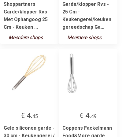
Shoppartners
Garde/klopper Rvs -
Garde/klopper Rvs
25 Cm -
Met Ophangoog 25
Keukengerei/keuken
Cm - Keuken ...
gereedschap Ga...
Meerdere shops
Meerdere shops
€ 4.
€ 4.
45
49
Gele siliconen garde -
Coppens Fackelmann
30 cm - Keukengerei /
Food&More garde