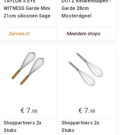
TAYLOR'S EYE
DOTZ Keukenhulpen -
WITNESS Garde Mini
Garde 28cm
21cm siliconen Sage
Mosterdgeel
Servies.nl
Meerdere shops
€ 7.
€ 7.
98
98
Shoppartners 2x
Shoppartners 2x
Stuks
Stuks