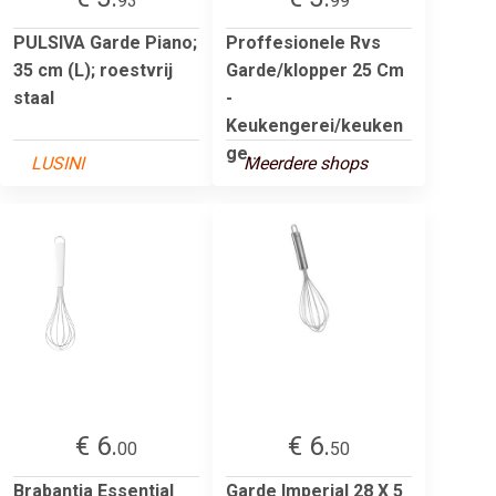
93
99
PULSIVA Garde Piano;
Proffesionele Rvs
35 cm (L); roestvrij
Garde/klopper 25 Cm
staal
-
Keukengerei/keuken
ge...
LUSINI
Meerdere shops
€ 6.
€ 6.
00
50
Brabantia Essential
Garde Imperial 28 X 5