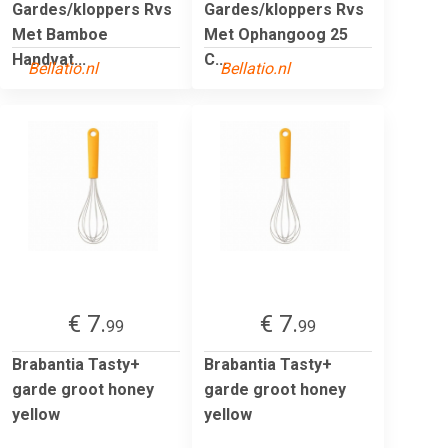
Gardes/kloppers Rvs
Gardes/kloppers Rvs
Met Bamboe
Met Ophangoog 25
Handvat...
C...
Bellatio.nl
Bellatio.nl
€ 7.
€ 7.
99
99
Brabantia Tasty+
Brabantia Tasty+
garde groot honey
garde groot honey
yellow
yellow