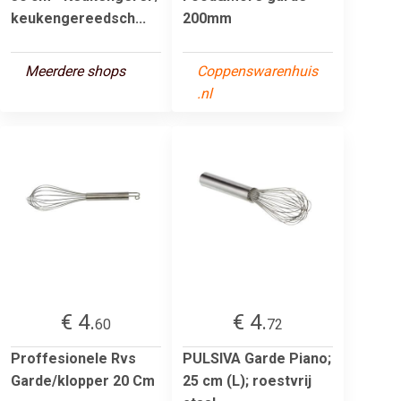
keukengereedsch...
200mm
Meerdere shops
Coppenswarenhuis
.nl
€ 4.
€ 4.
60
72
Proffesionele Rvs
PULSIVA Garde Piano;
Garde/klopper 20 Cm
25 cm (L); roestvrij