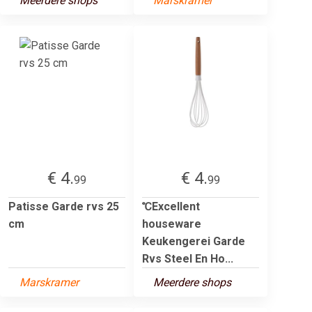
Meerdere shops
Marskramer
€ 4.
€ 4.
99
99
Patisse Garde rvs 25
℃Excellent
cm
houseware
Keukengerei Garde
Rvs Steel En Ho...
Marskramer
Meerdere shops