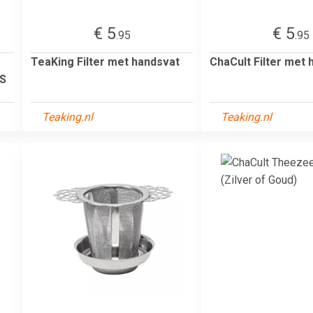
€ 5
€ 5
.95
.95
TeaKing Filter met handsvat
ChaCult Filter met 
S
Teaking.nl
Teaking.nl