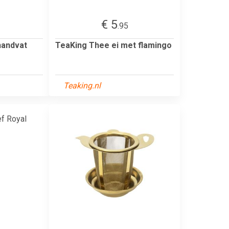
€ 5
.95
handvat
TeaKing Thee ei met flamingo
Teaking.nl