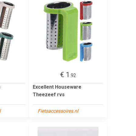
€ 1
.92
s
Excellent Houseware
Theezeef rvs
l
Fietsaccessoires.nl