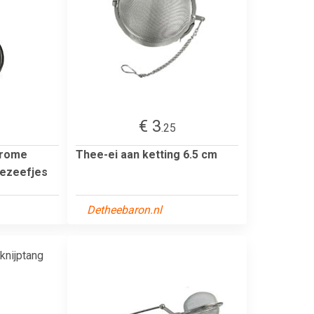
€ 3
.25
hrome
Thee-ei aan ketting 6.5 cm
eezeefjes
Detheebaron.nl