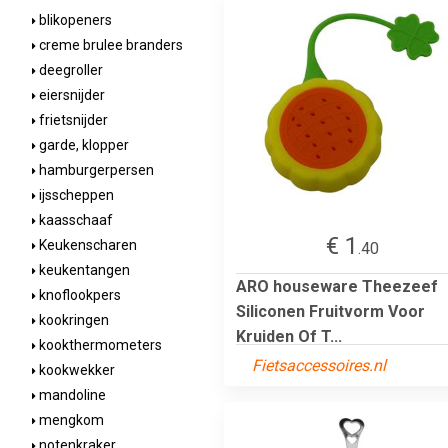
blikopeners
creme brulee branders
deegroller
eiersnijder
frietsnijder
garde, klopper
hamburgerpersen
ijsscheppen
kaasschaaf
€ 1
Keukenscharen
.40
keukentangen
ARO houseware Theezeef
knoflookpers
Siliconen Fruitvorm Voor
kookringen
Kruiden Of T...
kookthermometers
Fietsaccessoires.nl
kookwekker
mandoline
mengkom
notenkraker