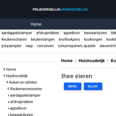
Home
aardappelstamper
afdruiprekken
appelboor
bewaardozen
bli
Keukenscharen
keukentangen
knoflookpers
kookringen
kookt
pizzasnijder
rasp
roerzeven
schuimspanen, spatels
slacentri
Home
Huishoudelijk
Ko
Home
thee eieren
Huishoudelijk
Koken en tafelen
MERK:
KLEUR:
Keukenaccessoires
aardappelstamper
afdruiprekken
appelboor
bewaardozen