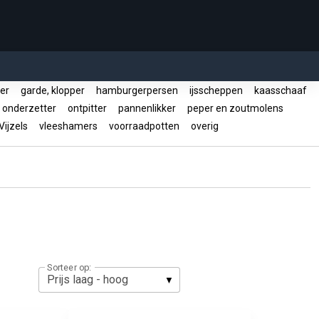
der
garde, klopper
hamburgerpersen
ijsscheppen
kaasschaaf
onderzetter
ontpitter
pannenlikker
peper en zoutmolens
ijzels
vleeshamers
voorraadpotten
overig
Sorteer op: