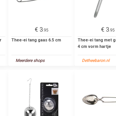
€ 3
€ 3
.95
.95
r
Thee-ei tang gaas 6.5 cm
Thee-ei tang met g
4 cm vorm hartje
Meerdere shops
Detheebaron.nl