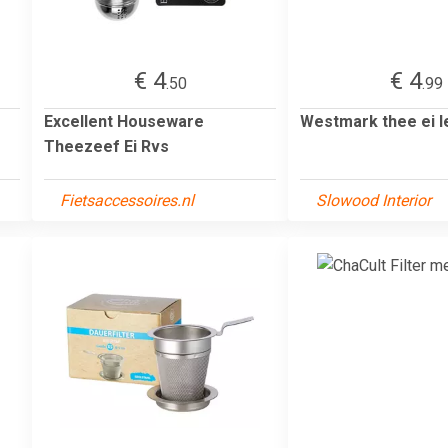
€ 4
€ 4
.50
.99
Excellent Houseware
Westmark thee ei l
Theezeef Ei Rvs
Fietsaccessoires.nl
Slowood Interior