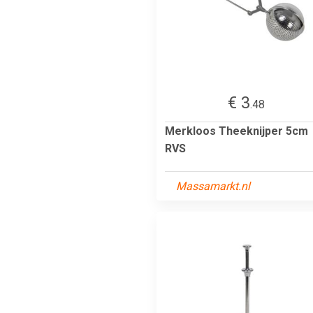
€ 3
.48
Merkloos Theeknijper 5cm
RVS
Massamarkt.nl