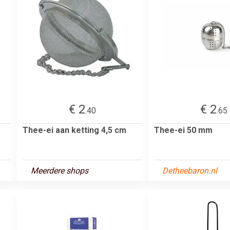
€ 2
€ 2
.40
.65
Thee-ei aan ketting 4,5 cm
Thee-ei 50 mm
Meerdere shops
Detheebaron.nl