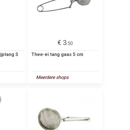
€ 3
.50
ijptang S
Thee-ei tang gaas 5 cm
Meerdere shops