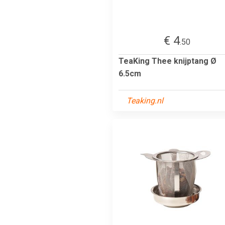
€ 4
.50
TeaKing Thee knijptang Ø
6.5cm
Teaking.nl