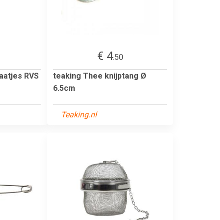
€ 4
.50
aatjes RVS
teaking Thee knijptang Ø
6.5cm
Teaking.nl