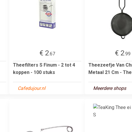
€ 2
€ 2
.67
.99
Theefilters S Finum - 2 tot 4
Theezeefje Van C
koppen - 100 stuks
Metaal 21 Cm - Th
Cafedujour.nl
Meerdere shops