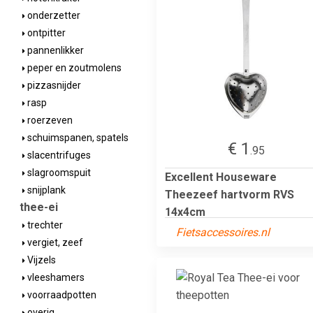
onderzetter
ontpitter
pannenlikker
peper en zoutmolens
pizzasnijder
rasp
roerzeven
schuimspanen, spatels
€ 1
.95
slacentrifuges
slagroomspuit
Excellent Houseware
snijplank
Theezeef hartvorm RVS
thee-ei
14x4cm
trechter
Fietsaccessoires.nl
vergiet, zeef
Vijzels
vleeshamers
voorraadpotten
overig