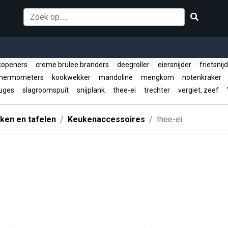
kopeners
creme brulee branders
deegroller
eiersnijder
frietsnij
hermometers
kookwekker
mandoline
mengkom
notenkraker
fuges
slagroomspuit
snijplank
thee-ei
trechter
vergiet, zeef
V
ken en tafelen
Keukenaccessoires
thee-ei