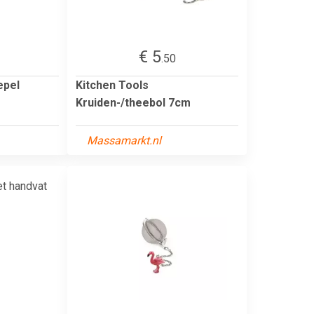
€ 5
.50
epel
Kitchen Tools
Kruiden-/theebol 7cm
Massamarkt.nl