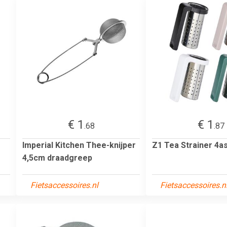
€ 1
€ 1
.68
.87
Imperial Kitchen Thee-knijper
Z1 Tea Strainer 4a
4,5cm draadgreep
Fietsaccessoires.nl
Fietsaccessoires.n