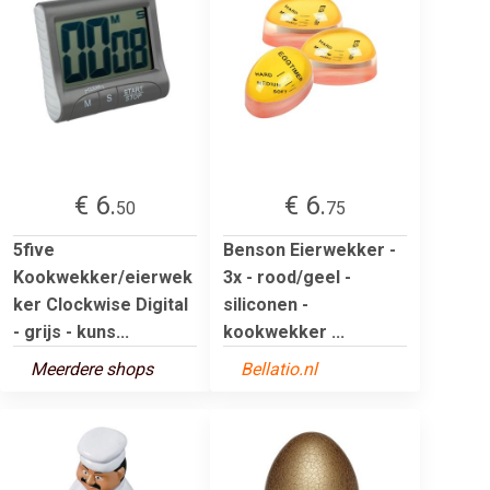
€ 6.
€ 6.
50
75
5five
Benson Eierwekker -
Kookwekker/eierwek
3x - rood/geel -
ker Clockwise Digital
siliconen -
- grijs - kuns...
kookwekker ...
Meerdere shops
Bellatio.nl