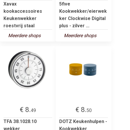
Xavax
5five
kookaccessoires
Kookwekker/eierwek
Keukenwekker
ker Clockwise Digital
roestvrij staal
plus - zilver ...
Meerdere shops
Meerdere shops
€ 8.
€ 8.
49
50
TFA 38.1028.10
DOTZ Keukenhulpen -
wekker
Kookwekker