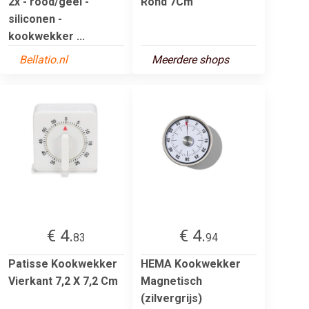
2x - rood/geel -
Rond 7Cm
siliconen -
kookwekker ...
Bellatio.nl
Meerdere shops
€ 4.
€ 4.
83
94
Patisse Kookwekker
HEMA Kookwekker
Vierkant 7,2 X 7,2 Cm
Magnetisch
(zilvergrijs)