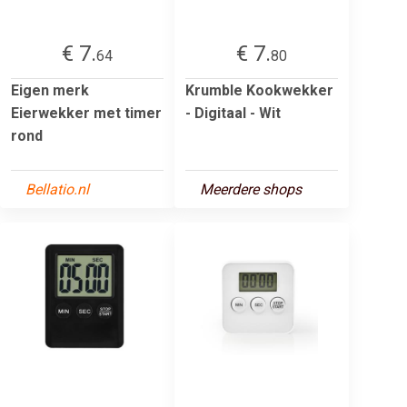
€ 7.
€ 7.
64
80
Eigen merk
Krumble Kookwekker
Eierwekker met timer
- Digitaal - Wit
rond
Bellatio.nl
Meerdere shops