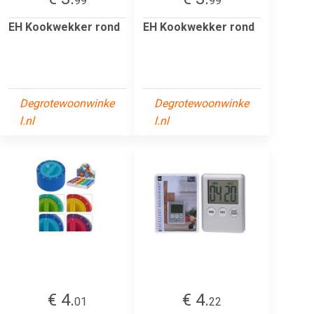
99
99
EH Kookwekker rond
EH Kookwekker rond
Degrotewoonwinke
Degrotewoonwinke
l.nl
l.nl
€ 4.
€ 4.
01
22