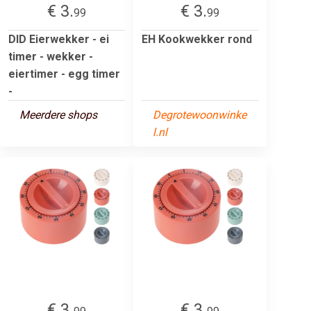
€ 3.
€ 3.
99
99
DID Eierwekker - ei
EH Kookwekker rond
timer - wekker -
eiertimer - egg timer
-
Meerdere shops
Degrotewoonwinke
l.nl
€ 3.
€ 3.