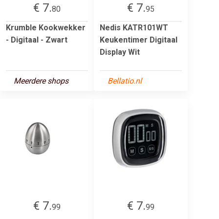
€ 7.
€ 7.
80
95
Krumble Kookwekker
Nedis KATR101WT
- Digitaal - Zwart
Keukentimer Digitaal
Display Wit
Meerdere shops
Bellatio.nl
€ 7.
€ 7.
99
99