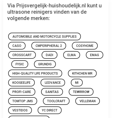
Via Prijsvergelijk-huishoudelijk.nl kunt u
ultrasone reinigers vinden van de
volgende merken:
AUTOMOBILE AND MOTORCYCLE SUPPLIES
CASO
CMPERIPHERAL 2
COSYHOME
CROSSCART
DADI
ELMA
EMAG
FYSIC
GRUNDIG
HIGH-QUALITY LIFE PRODUCTS
KITHCHEN MR
KOOGEELIFE
LEDVANCE
MI
PROFI-CARE
SANITAS
TEWIRROW
TOMTOP JMS
TOOLCRAFT
VELLEMAN
VESTIDOS
YC DIRECT