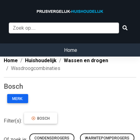
Home
Home
Huishoudelijk
Wassen en drogen
Wasdroogcombinaties
Bosch
MERK:
BOSCH
Filter(s):
CONDENSDROGERS
WARMTEPOMPDROGERS
Of zoek je: