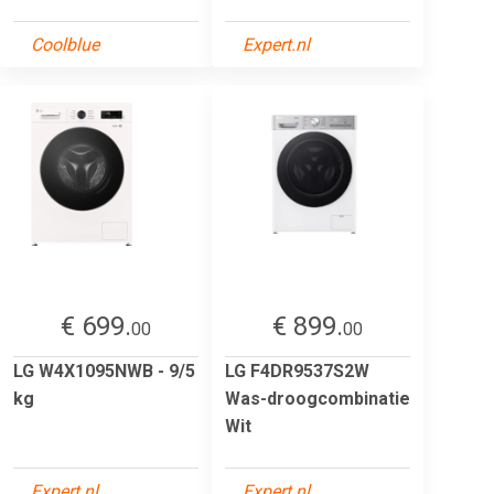
Coolblue
Expert.nl
€ 699.
€ 899.
00
00
LG W4X1095NWB - 9/5
LG F4DR9537S2W
kg
Was-droogcombinatie
Wit
Expert.nl
Expert.nl