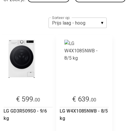
Sorteer op:
€ 599.
€ 639.
00
00
LG GD3R509S0 - 9/6
LG W4X1085NWB - 8/5
kg
kg