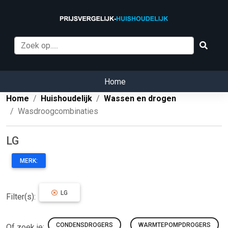
Home
Home
Huishoudelijk
Wassen en drogen
Wasdroogcombinaties
LG
MERK:
LG
Filter(s):
CONDENSDROGERS
WARMTEPOMPDROGERS
Of zoek je: