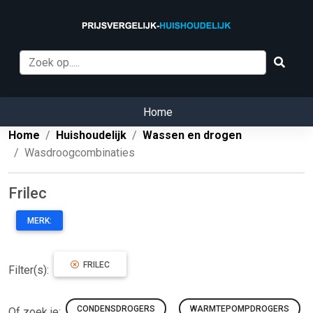
Home
Home
Huishoudelijk
Wassen en drogen
Wasdroogcombinaties
Frilec
MERK:
FRILEC
Filter(s):
CONDENSDROGERS
WARMTEPOMPDROGERS
Of zoek je: